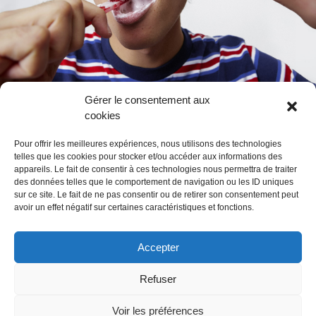
Gérer le consentement aux
cookies
ARTHUR ELY
Pour offrir les meilleures expériences, nous utilisons des technologies
Cette identité vocale, c’est en live qu’elle s’apprécie le mieux.
telles que les cookies pour stocker et/ou accéder aux informations des
appareils. Le fait de consentir à ces technologies nous permettra de traiter
Très spontané, Arthur se livre sans retenue sur scène. Armé de
des données telles que le comportement de navigation ou les ID uniques
deux micros, il utilise un premier pour chanter à nu et propage
sur ce site. Le fait de ne pas consentir ou de retirer son consentement peut
avec le deuxième des effets futuristes qui lui permettent
avoir un effet négatif sur certaines caractéristiques et fonctions.
d’explorer les mots différemment. Pour Arthur, le lien avec le
public est fondamental et doit être authentique.
Accepter
© Gil Ansemi
Refuser
Voir les préférences