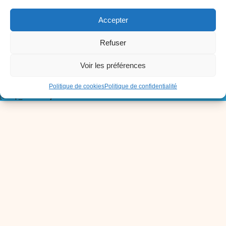
Mentions légales
Accepter
Politique de confidentialité
Politique de cookies (UE)
Refuser
Voir les préférences
Inscris-toi à notre Newsletter !
Politique de cookies
Politique de confidentialité
[sibwp_form id=1]