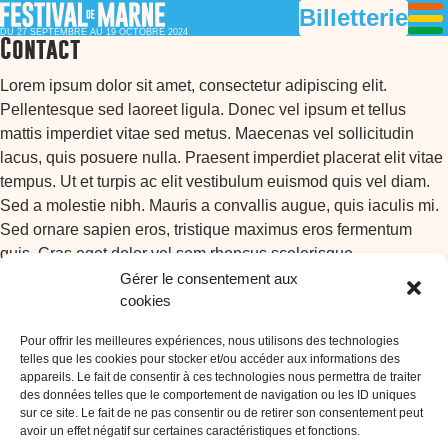
Billetterie
DU 27 SEPTEMBRE AU 19 OCTOBRE 2024
Contact
Lorem ipsum dolor sit amet, consectetur adipiscing elit.
Pellentesque sed laoreet ligula. Donec vel ipsum et tellus
mattis imperdiet vitae sed metus. Maecenas vel sollicitudin
lacus, quis posuere nulla. Praesent imperdiet placerat elit vitae
tempus. Ut et turpis ac elit vestibulum euismod quis vel diam.
Sed a molestie nibh. Mauris a convallis augue, quis iaculis mi.
Sed ornare sapien eros, tristique maximus eros fermentum
quis. Cras eget dolor vel sem rhoncus scelerisque.
Gérer le consentement aux
cookies
Pour offrir les meilleures expériences, nous utilisons des technologies
telles que les cookies pour stocker et/ou accéder aux informations des
appareils. Le fait de consentir à ces technologies nous permettra de traiter
des données telles que le comportement de navigation ou les ID uniques
sur ce site. Le fait de ne pas consentir ou de retirer son consentement peut
avoir un effet négatif sur certaines caractéristiques et fonctions.